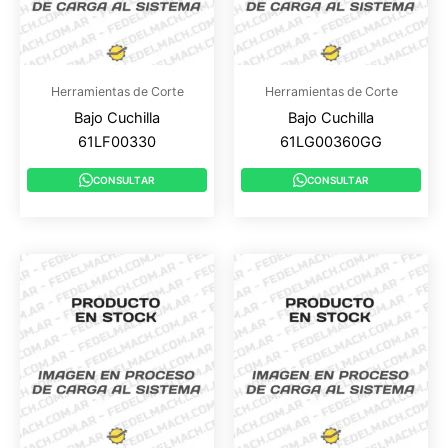
Herramientas de Corte
Herramientas de Corte
Bajo Cuchilla
Bajo Cuchilla
61LF00330
61LG00360GG
CONSULTAR
CONSULTAR