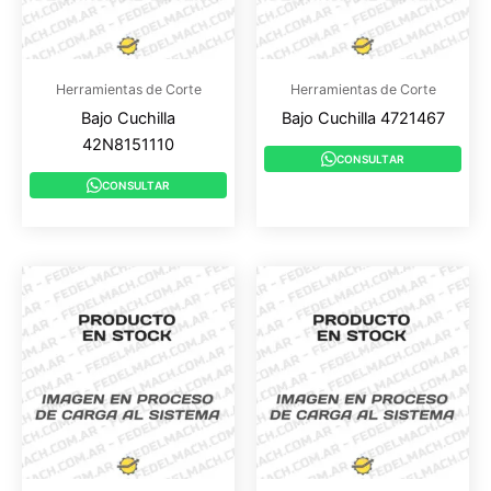
Herramientas de Corte
Herramientas de Corte
Bajo Cuchilla
Bajo Cuchilla 4721467
42N8151110
CONSULTAR
CONSULTAR