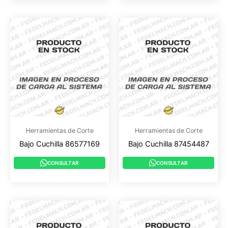
Herramientas de Corte
Herramientas de Corte
Bajo Cuchilla 86577169
Bajo Cuchilla 87454487
CONSULTAR
CONSULTAR