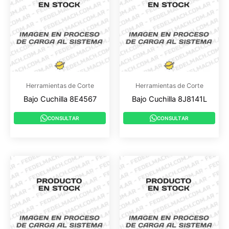
Herramientas de Corte
Herramientas de Corte
Bajo Cuchilla 8E4567
Bajo Cuchilla 8J8141L
CONSULTAR
CONSULTAR