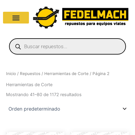
Ir
al
contenido
Products
search
Inicio
/
Repuestos
/
Herramientas de Corte
/ Página 2
Herramientas de Corte
Mostrando 41–80 de 1172 resultados