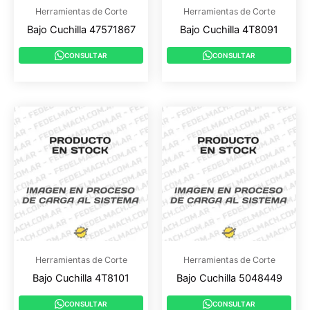
Herramientas de Corte
Herramientas de Corte
Bajo Cuchilla 47571867
Bajo Cuchilla 4T8091
CONSULTAR
CONSULTAR
Herramientas de Corte
Herramientas de Corte
Bajo Cuchilla 4T8101
Bajo Cuchilla 5048449
CONSULTAR
CONSULTAR