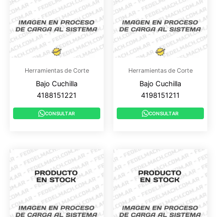
Herramientas de Corte
Herramientas de Corte
Bajo Cuchilla
Bajo Cuchilla
4188151221
4198151211
CONSULTAR
CONSULTAR