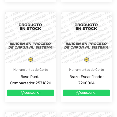
Herramientas de Corte
Herramientas de Corte
Base Punta
Brazo Escarificador
Compactador 2571820
7200064
CONSULTAR
CONSULTAR