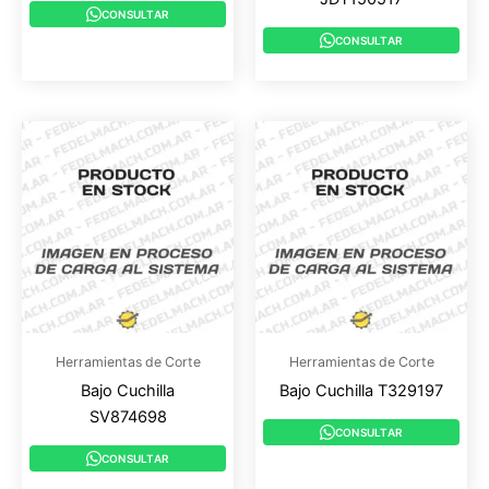
CONSULTAR
CONSULTAR
Herramientas de Corte
Herramientas de Corte
Bajo Cuchilla
Bajo Cuchilla T329197
SV874698
CONSULTAR
CONSULTAR