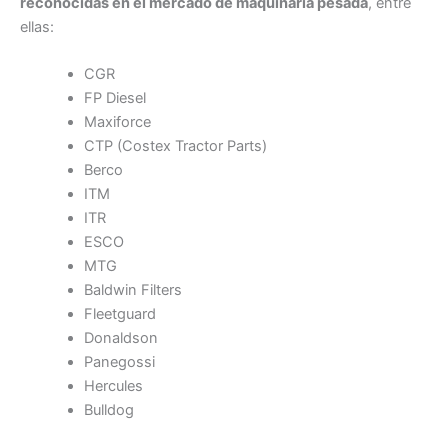
reconocidas en el mercado de maquinaria pesada
, entre
ellas:
CGR
FP Diesel
Maxiforce
CTP (Costex Tractor Parts)
Berco
ITM
ITR
ESCO
MTG
Baldwin Filters
Fleetguard
Donaldson
Panegossi
Hercules
Bulldog