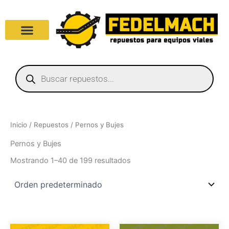
Ir
al
contenido
Products
search
Inicio
/
Repuestos
/ Pernos y Bujes
Pernos y Bujes
Mostrando 1–40 de 199 resultados