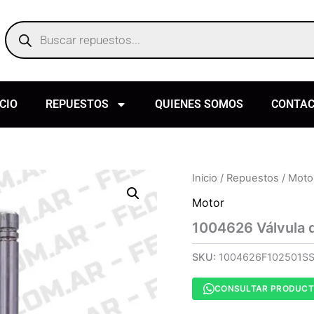
Products
search
ICIO
REPUESTOS
QUIENES SOMOS
CONTA
Inicio
/
Repuestos
/
Moto
Motor
1004626 Válvula 
SKU:
1004626F102501S
CONSULTAR PRODUC