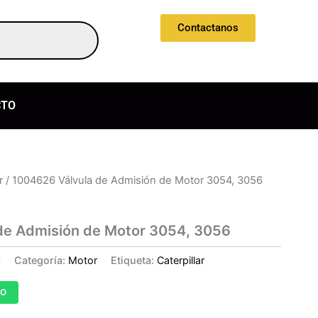
Contactanos
CTO
r
/ 1004626 Válvula de Admisión de Motor 3054, 3056
de Admisión de Motor 3054, 3056
S
Categoría:
Motor
Etiqueta:
Caterpillar
TO