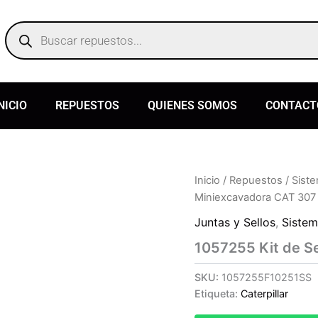
Products
search
NICIO
REPUESTOS
QUIENES SOMOS
CONTACT
Inicio
/
Repuestos
/
Siste
Miniexcavadora CAT 307
Juntas y Sellos
,
Sistem
1057255 Kit de S
SKU:
1057255F10251SS
Etiqueta:
Caterpillar