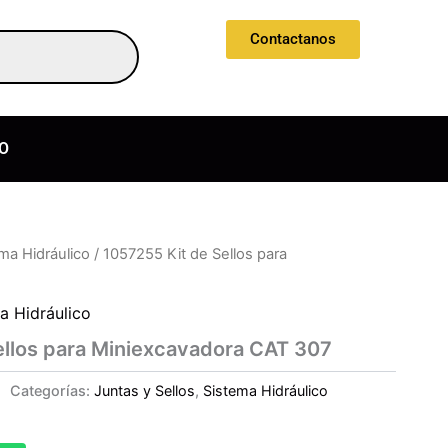
Contactanos
O
ma Hidráulico
/ 1057255 Kit de Sellos para
a Hidráulico
ellos para Miniexcavadora CAT 307
Categorías:
Juntas y Sellos
,
Sistema Hidráulico