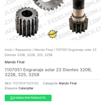
Inicio
/
Repuestos
/
Mando Final
/ 1107051 Engranaje solar 23
Dientes 320B, 322B, 325, 325B
Mando Final
1107051 Engranaje solar 23 Dientes 320B,
322B, 325, 325B
SKU:
1107051F10251SS
Categoría:
Mando Final
Etiqueta:
Caterpillar
CONSULTAR PRODUCTO