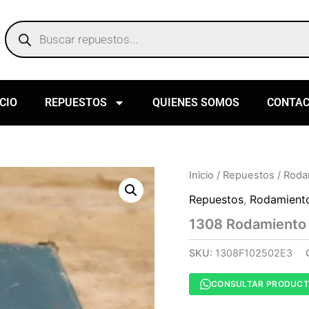
Products
search
ICIO
REPUESTOS
QUIENES SOMOS
CONTA
Inicio
/
Repuestos
/
Roda
Repuestos
,
Rodamient
1308 Rodamiento
SKU:
1308F102502E3
CONSULTAR PRODUC