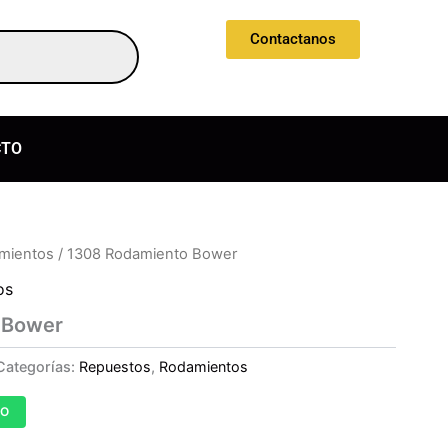
Contactanos
CTO
mientos
/ 1308 Rodamiento Bower
os
 Bower
Categorías:
Repuestos
,
Rodamientos
TO