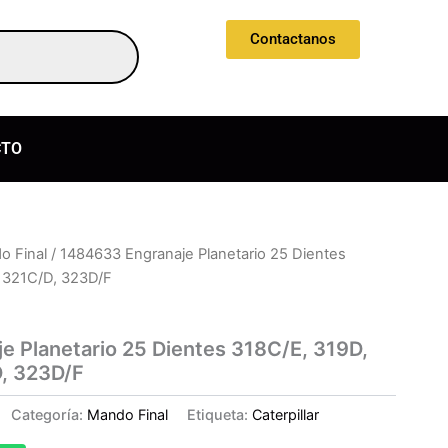
Contactanos
CTO
o Final
/ 1484633 Engranaje Planetario 25 Dientes
 321C/D, 323D/F
 Planetario 25 Dientes 318C/E, 319D,
, 323D/F
Categoría:
Mando Final
Etiqueta:
Caterpillar