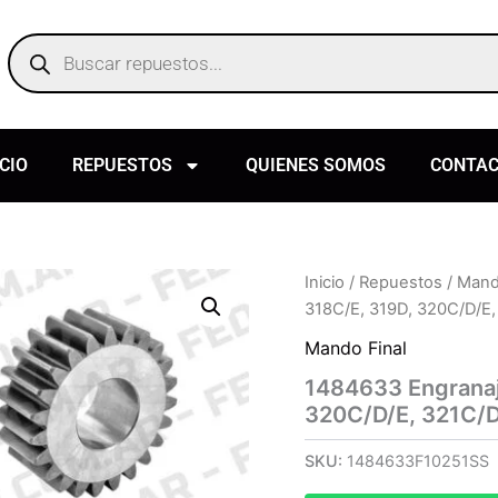
Products
search
ICIO
REPUESTOS
QUIENES SOMOS
CONTA
Inicio
/
Repuestos
/
Mand
318C/E, 319D, 320C/D/E,
Mando Final
1484633 Engranaje
320C/D/E, 321C/D
SKU:
1484633F10251SS