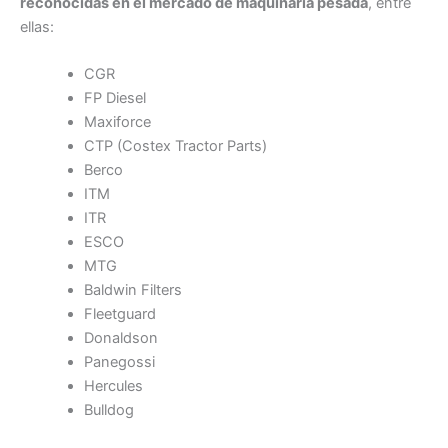
reconocidas en el mercado de maquinaria pesada
, entre
ellas:
CGR
FP Diesel
Maxiforce
CTP (Costex Tractor Parts)
Berco
ITM
ITR
ESCO
MTG
Baldwin Filters
Fleetguard
Donaldson
Panegossi
Hercules
Bulldog