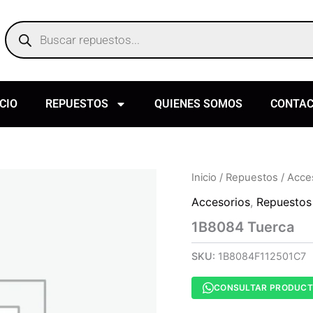
Products
search
ICIO
REPUESTOS
QUIENES SOMOS
CONTA
Inicio
/
Repuestos
/
Acce
Accesorios
,
Repuestos
1B8084 Tuerca
SKU:
1B8084F112501C7
CONSULTAR PRODUC