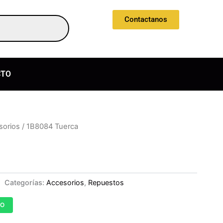
Contactanos
CTO
sorios
/ 1B8084 Tuerca
Categorías:
Accesorios
,
Repuestos
TO