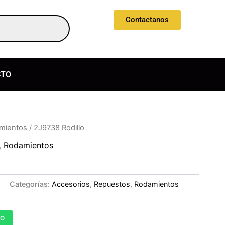
Contactanos
CTO
mientos
/ 2J9738 Rodillo
,
Rodamientos
Categorías:
Accesorios
,
Repuestos
,
Rodamientos
TO