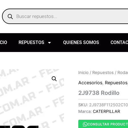
Products
search
ICIO
REPUESTOS
QUIENES SOMOS
CONTA
Inicio
/
Repuestos
/
Roda
Accesorios
,
Repuestos
2J9738 Rodillo
SKU:
2J9738F112502C10
Marca:
CATERPILLAR
CONSULTAR PRODUC