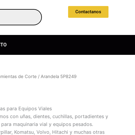
Contactanos
CTO
amientas de Corte
/ Arandela 5P8249
las para Equipos Viales
 con uñas, dientes, cuchillas, portadientes y
para maquinaria vial y equipos pesados.
illar, Komatsu, Volvo, Hitachi y muchas otras