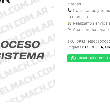
marcas.
Consultanos y te as
tu máquina.
Realizamos envíos a 
Atención personaliz
SKU:
5P8249EI052600S
Etiquetas:
CUCHILLA
,
Uñ
CONSULTAR PRODUC