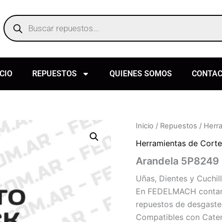
Products
search
ICIO
REPUESTOS
QUIENES SOMOS
CONTA
Inicio
/
Repuestos
/
Herr
Herramientas de Corte
Arandela 5P8249
Uñas, Dientes y Cuchil
En FEDELMACH contamos
repuestos de desgaste 
Compatibles con Caterp