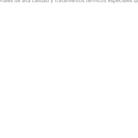
riales de alta calidad y tratamientos térmicos especiales q