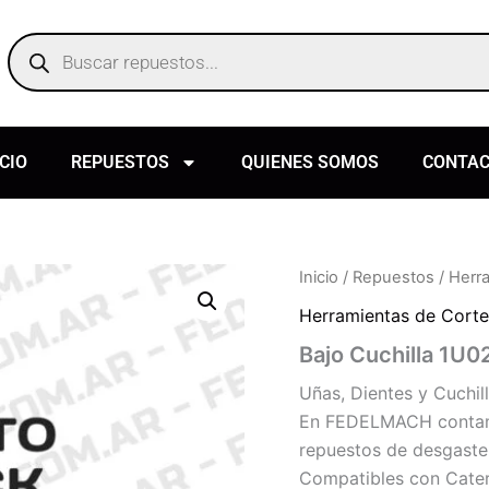
Products
search
ICIO
REPUESTOS
QUIENES SOMOS
CONTA
Inicio
/
Repuestos
/
Herr
Herramientas de Corte
Bajo Cuchilla 1U0
Uñas, Dientes y Cuchil
En FEDELMACH contamos
repuestos de desgaste 
Compatibles con Caterp