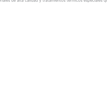
riales de alta calidad y tratamientos térmicos especiales q