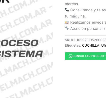
marcas.
Consultanos y te as
tu máquina.
Realizamos envíos a 
Atención personaliz
SKU:
1U0292EI052600S
Etiquetas:
CUCHILLA
,
Uñ
CONSULTAR PRODUC