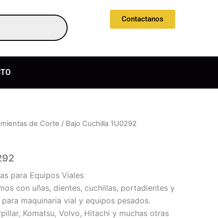
Contactanos
CTO
amientas de Corte
/ Bajo Cuchilla 1U0292
292
las para Equipos Viales
 con uñas, dientes, cuchillas, portadientes y
para maquinaria vial y equipos pesados.
illar, Komatsu, Volvo, Hitachi y muchas otras