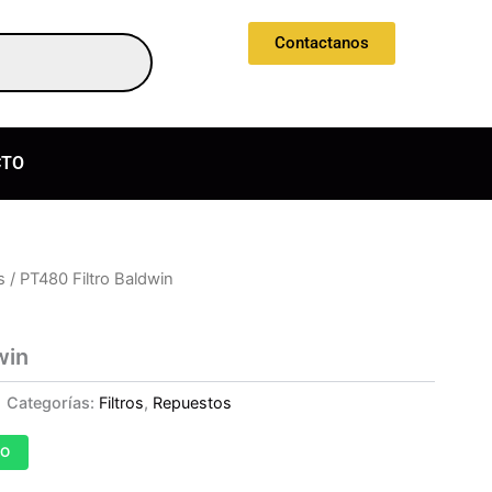
Contactanos
CTO
s
/ PT480 Filtro Baldwin
win
Categorías:
Filtros
,
Repuestos
TO