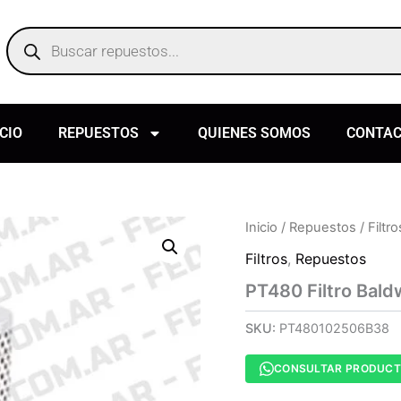
Products
search
ICIO
REPUESTOS
QUIENES SOMOS
CONTA
Inicio
/
Repuestos
/
Filtro
Filtros
,
Repuestos
PT480 Filtro Bald
SKU:
PT480102506B38
CONSULTAR PRODUC