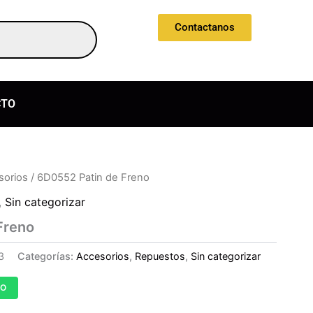
Contactanos
CTO
sorios
/ 6D0552 Patin de Freno
,
Sin categorizar
Freno
3
Categorías:
Accesorios
,
Repuestos
,
Sin categorizar
TO