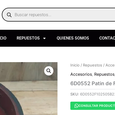
Products
search
ICIO
REPUESTOS
QUIENES SOMOS
CONTA
Inicio
/
Repuestos
/
Acce
Accesorios
,
Repuestos
6D0552 Patin de 
SKU:
6D0552F102505B2
CONSULTAR PRODUC