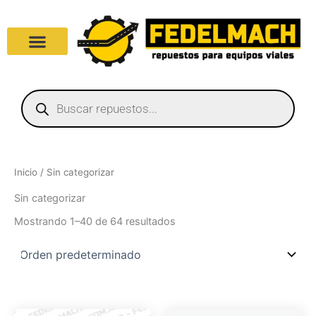
Ir
al
contenido
Products
search
Inicio
/ Sin categorizar
Sin categorizar
Mostrando 1–40 de 64 resultados