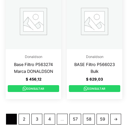
Donaldson
Donaldson
Base Filtro P563274
BASE Filtro P566023
Marca DONALDSON
Bulk
$
456,12
$
629,03
CONSULTAR
CONSULTAR
1
2
3
4
…
57
58
59
→