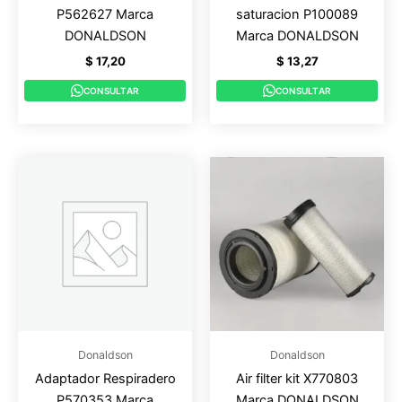
P562627 Marca
saturacion P100089
DONALDSON
Marca DONALDSON
$
17,20
$
13,27
CONSULTAR
CONSULTAR
Donaldson
Donaldson
Adaptador Respiradero
Air filter kit X770803
P570353 Marca
Marca DONALDSON