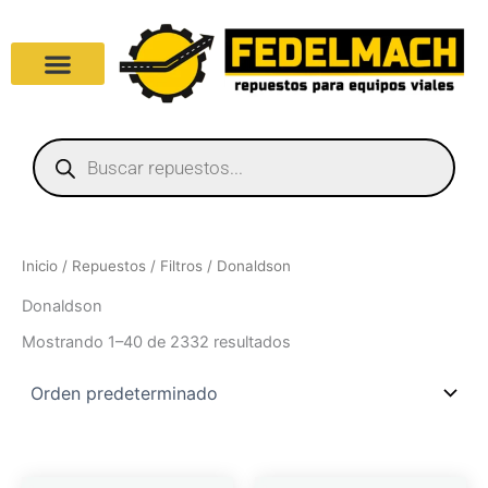
Ir
al
contenido
Products
search
Inicio
/
Repuestos
/
Filtros
/ Donaldson
Donaldson
Mostrando 1–40 de 2332 resultados