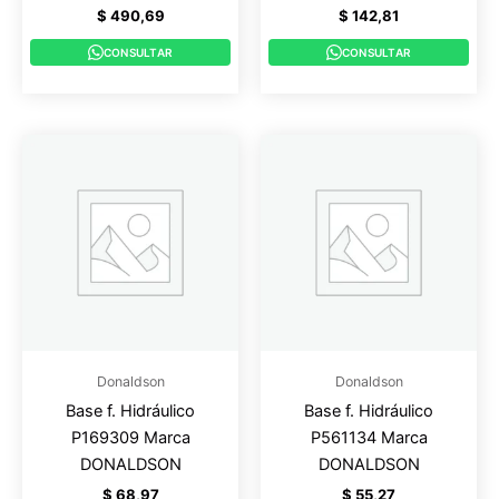
$
490,69
$
142,81
CONSULTAR
CONSULTAR
Donaldson
Donaldson
Base f. Hidráulico
Base f. Hidráulico
P169309 Marca
P561134 Marca
DONALDSON
DONALDSON
$
68,97
$
55,27