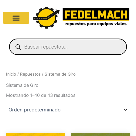
Ir
al
contenido
Products
search
Inicio
/
Repuestos
/ Sistema de Giro
Sistema de Giro
Mostrando 1–40 de 43 resultados