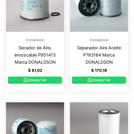
Donaldson
Donaldson
Secador de Aire,
Separador Aire Aceite
enroscable P951413
P783184 Marca
Marca DONALDSON
DONALDSON
$
81,02
$
170,19
CONSULTAR
CONSULTAR