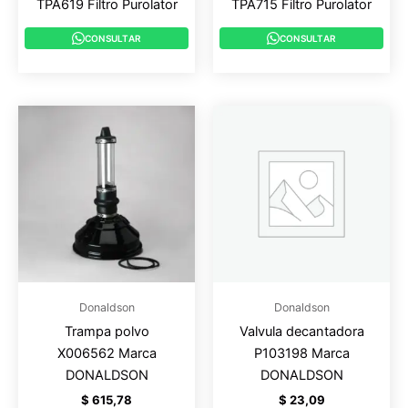
TPA619 Filtro Purolator
TPA715 Filtro Purolator
CONSULTAR
CONSULTAR
Donaldson
Donaldson
Trampa polvo
Valvula decantadora
X006562 Marca
P103198 Marca
DONALDSON
DONALDSON
$
615,78
$
23,09