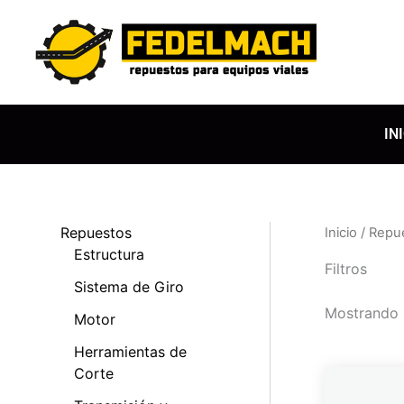
Ir
al
contenido
IN
Repuestos
Inicio
/
Repu
Estructura
Filtros
Sistema de Giro
Mostrando 
Motor
Herramientas de
Corte