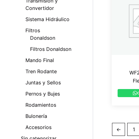
Transmisión y
Convertidor
Sistema Hidráulico
Filtros
Donaldson
Filtros Donaldson
Mando Final
Tren Rodante
WF2
Fl
Juntas y Sellos
Pernos y Bujes
Rodamientos
Bulonería
Accesorios
←
1
Sin categorizar