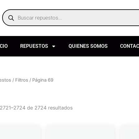
Products
search
ICIO
REPUESTOS
QUIENES SOMOS
CONTA
estos
/
Filtros
/ Página 69
2721–2724 de 2724 resultados