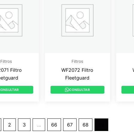
Filtros
Filtros
071 Filtro
WF2072 Filtro
eetguard
Fleetguard
CONSULTAR
CONSULTAR
2
3
…
66
67
68
69