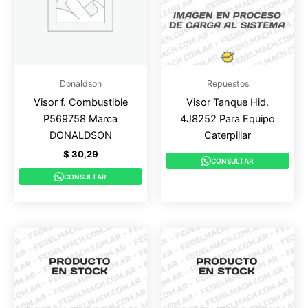
Donaldson
Repuestos
Visor f. Combustible
Visor Tanque Hid.
P569758 Marca
4J8252 Para Equipo
DONALDSON
Caterpillar
$
30,29
CONSULTAR
CONSULTAR