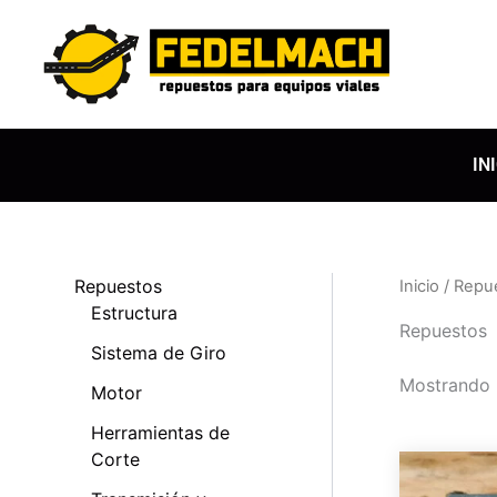
Ir
al
contenido
IN
Repuestos
Inicio
/
Repu
Estructura
Repuestos
Sistema de Giro
Mostrando 
Motor
Herramientas de
Corte