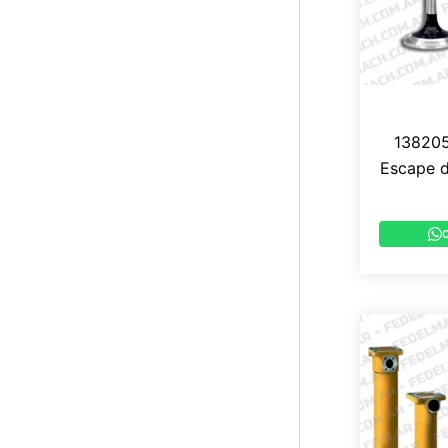
138205
Escape d