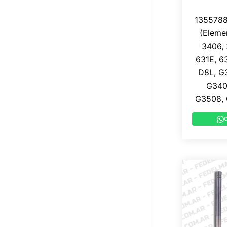
1355788 
(Elemen
3406,
631E, 6
D8L, G
G340
G3508, 