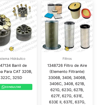
istema Hidráulico
Filtros
47134 Barril de
1348726 Filtro de Aire
a Para CAT 320B,
(Elemento Filtrante)
322C, 325D
3306B, 3406, 3406B,
3406C, 3408, 621B,
CONSULTAR
621G, 623G, 627B,
627F, 627G, 631E,
633E II, 637E, 637G,