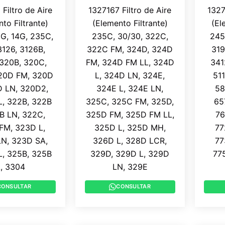
Filtro de Aire
1327167 Filtro de Aire
1327
to Filtrante)
(Elemento Filtrante)
(El
0G, 14G, 235C,
235C, 30/30, 322C,
245
3126, 3126B,
322C FM, 324D, 324D
319
320B, 320C,
FM, 324D FM LL, 324D
341
20D FM, 320D
L, 324D LN, 324E,
51
D LN, 320D2,
324E L, 324E LN,
58
, 322B, 322B
325C, 325C FM, 325D,
65
2B LN, 322C,
325D FM, 325D FM LL,
76
FM, 323D L,
325D L, 325D MH,
77
N, 323D SA,
326D L, 328D LCR,
77
, 325B, 325B
329D, 329D L, 329D
775
L, 3304
LN, 329E
CONSULTAR
CONSULTAR