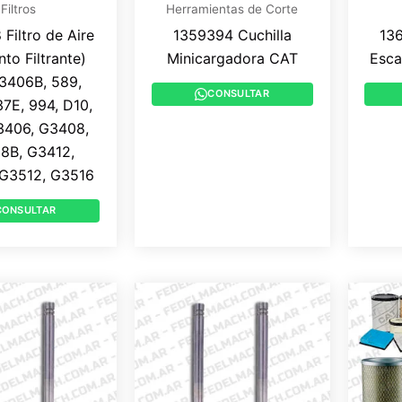
Filtros
Herramientas de Corte
Filtro de Aire
1359394 Cuchilla
136
to Filtrante)
Minicargadora CAT
Esca
 3406B, 589,
CONSULTAR
37E, 994, D10,
3406, G3408,
8B, G3412,
G3512, G3516
CONSULTAR