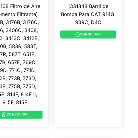
168 Filtro de Aire
1331848 Barril de
emento Filtrante)
Bomba Para CAT 914G,
B, 3176B, 3176C,
939C, D4C
6, 3406C, 3408,
CONSULTAR
2, 3412C, 3412E,
10B, 583R, 583T,
7R, 587T, 651E,
7B, 657E, 769C,
9D, 771C, 771D,
2B, 773B, 773D,
3E, 775B, 775D,
E, 814F, 814F II,
815F, 815F
CONSULTAR