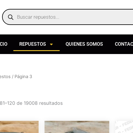
Products
search
ICIO
REPUESTOS
QUIENES SOMOS
CONTA
estos
/ Página 3
81–120 de 19008 resultados