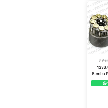
Siste
13367
Bomba P