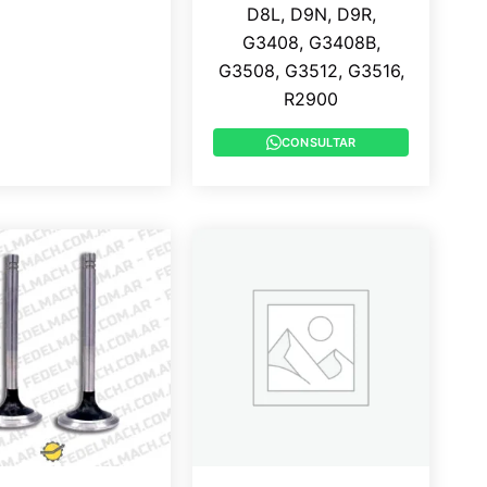
D8L, D9N, D9R,
G3408, G3408B,
G3508, G3512, G3516,
R2900
CONSULTAR