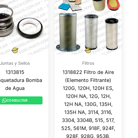
Juntas y Sellos
Filtros
1313815
1318822 Filtro de Aire
quetadura Bomba
(Elemento Filtrante)
de Agua
120G, 120H, 120H ES,
120H NA, 12G, 12H,
CONSULTAR
12H NA, 130G, 135H,
135H NA, 3114, 3116,
3304, 3304B, 515, 517,
525, 561M, 918F, 924F,
928F, 928G, 953B,