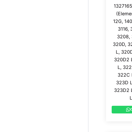
1327165 
(Elemen
12G, 14
3116, 
3208, 
320D, 3
L, 320
320D2 L
L, 32
322C 
323D L
323D2 L